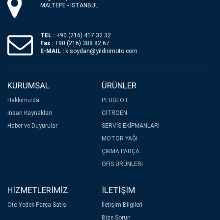
MALTEPE - ISTANBUL
TEL :
+90 (216) 417 32 32
Fax :
+90 (216) 388 82 67
E-MAIL :
k.soydan@yildirimoto.com
KURUMSAL
ÜRÜNLER
Hakkımızda
PEUGEOT
İnsan Kaynakları
CITROEN
Haber ve Duyurular
SERVİS EKİPMANLARI
MOTOR YAĞI
ÇIKMA PARÇA
OFİS ÜRÜNLERİ
HİZMETLERİMİZ
İLETİŞİM
Oto Yedek Parça Satışı
İletişim Bilgileri
Bize Sorun