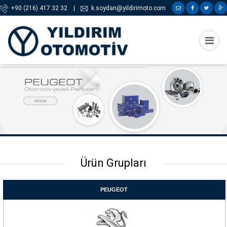
+90 (216) 417 32 32
|
k.soydan@yildirimoto.com
Ürün Grupları
PEUGEOT