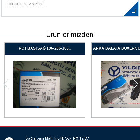
doldurmanız yeterli.
Ürünlerimizden
ROT BAŞI SAĞ 106-206-306..
ARKA BALATA BOXER/J
Bağlarbaşı Mah. İncilik Sok. NO:12 D:1