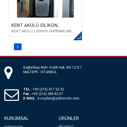
KENT AKÜLÜ SİLİKON
KENT AKÜLÜ | SERVİS EKİPMANLARI
TABANCASI
1
Bağlarbaşı Mah. İncilik Sok. NO:12 D:1
MALTEPE - ISTANBUL
TEL :
+90 (216) 417 32 32
Fax :
+90 (216) 388 82 67
E-MAIL :
k.soydan@yildirimoto.com
KURUMSAL
ÜRÜNLER
Hakkımızda
PEUGEOT