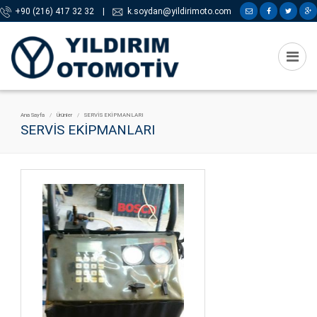
+90 (216) 417 32 32
|
k.soydan@yildirimoto.com
Ana Sayfa
Ürünler
SERVİS EKİPMANLARI
SERVİS EKİPMANLARI