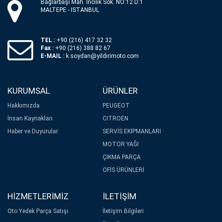
Bağlarbaşı Mah. İncilik Sok. NO:12 D:1
MALTEPE - ISTANBUL
TEL :
+90 (216) 417 32 32
Fax :
+90 (216) 388 82 67
E-MAIL :
k.soydan@yildirimoto.com
KURUMSAL
ÜRÜNLER
Hakkımızda
PEUGEOT
İnsan Kaynakları
CITROEN
Haber ve Duyurular
SERVİS EKİPMANLARI
MOTOR YAĞI
ÇIKMA PARÇA
OFİS ÜRÜNLERİ
HİZMETLERİMİZ
İLETİŞİM
Oto Yedek Parça Satışı
İletişim Bilgileri