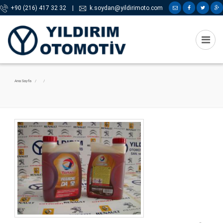
+90 (216) 417 32 32
|
k.soydan@yildirimoto.com
Ana Sayfa