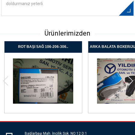
doldurmanız yeterli.
Ürünlerimizden
ROT BAŞI SAĞ 106-206-306..
ARKA BALATA BOXER/J
Bağlarbaşı Mah. İncilik Sok. NO:12 D:1