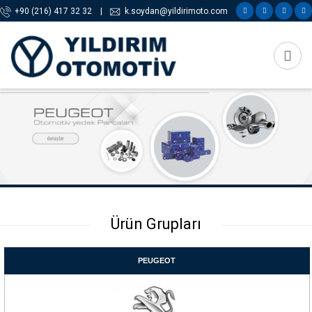
+90 (216) 417 32 32
|
k.soydan@yildirimoto.com
Ürün Grupları
PEUGEOT