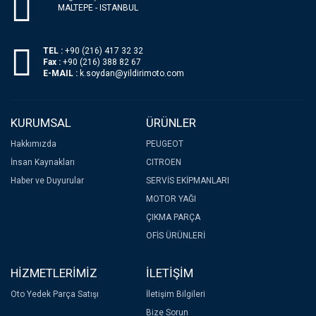
MALTEPE - ISTANBUL
TEL :
+90 (216) 417 32 32
Fax :
+90 (216) 388 82 67
E-MAIL :
k.soydan@yildirimoto.com
KURUMSAL
ÜRÜNLER
Hakkımızda
PEUGEOT
İnsan Kaynakları
CITROEN
Haber ve Duyurular
SERVİS EKİPMANLARI
MOTOR YAĞI
ÇIKMA PARÇA
OFİS ÜRÜNLERİ
HİZMETLERİMİZ
İLETİŞİM
Oto Yedek Parça Satışı
İletişim Bilgileri
Bize Sorun